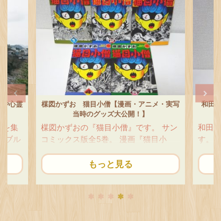
や心霊
楳図かずお 猫目小僧【漫画・アニメ・実写
和田慎二
当時のグッズ大公開！】
テ
を集
楳図かずおの『猫目小僧』です。 サン
和田慎
ブル
コミックス版全5巻。 漫画『猫目小
す。 マ
ブル
僧』は、やっぱりキングコミックス版
めコミ
朽ち
が人気もレア度もダントツです。 ごま
れている
もっと見る
ま
のはサンコミver.だけど、全初版＆ス
と花ゆ
霊ス
リップ（売上カード）付なの。 ごまう
いるタ
目立
ふっ 猫目小僧 楳図かずお 全３巻セッ
モノが
芸術
トすべて初カバー付 少年画報社
きやす