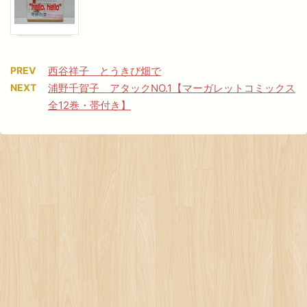
PREV
西谷祥子 とうきび畑で
NEXT
浦野千賀子 アタックNO.1【マーガレットコミックス
全12巻・帯付き】