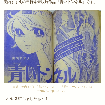
美内すずえの単行本未収録作品『
青いトンネル
』です。
出典：美内すずえ「青いトンネル」（『週刊マーガレット』13
号/1972.3/pp.128-129）
ついにGETしましたぁ～！