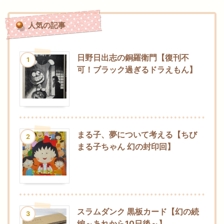
人気の記事
日野日出志の銅羅衛門【復刊不
1
可！ブラック過ぎるドラえもん】
まる子、夢について考える【ちび
2
まる子ちゃん 幻の封印回】
スラムダンク 黒板カード【幻の続
3
編～あれから10日後～】