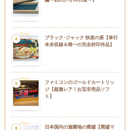
ブラック･ジャック 快楽の座【単行
4
本未収録＆唯一の完全封印作品】
ファミコンのゴールドカートリッ
5
ジ【超激レア！お宝非売品ソフ
ト】
日本国内の遊園地の廃墟【廃墟マ
6