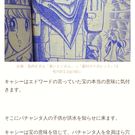
出典：美内すずえ「青いトンネル」（『週刊マーガレット』13
号/1972.3/p.160）
キャシーはエドワードの言っていた宝の本当の意味に気付
きます。
そこにパチャンタ人の子供が洪水を知らせに来ます。
キャシーは宝の意味を信じて、パチャンタ人を全員ほら穴