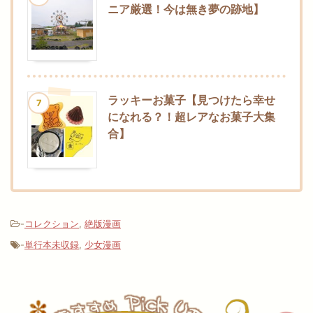
ニア厳選！今は無き夢の跡地】
ラッキーお菓子【見つけたら幸せ
7
になれる？！超レアなお菓子大集
合】
-
コレクション
,
絶版漫画
-
単行本未収録
,
少女漫画