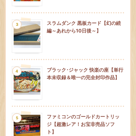
スラムダンク 黒板カード【幻の続
3
編～あれから10日後～】
ブラック･ジャック 快楽の座【単行
4
本未収録＆唯一の完全封印作品】
ファミコンのゴールドカートリッ
5
ジ【超激レア！お宝非売品ソフ
ト】