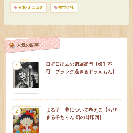
豆本･ミニコミ
都市伝説
人気の記事
日野日出志の銅羅衛門【復刊不
1
可！ブラック過ぎるドラえもん】
まる子、夢について考える【ちび
2
まる子ちゃん 幻の封印回】