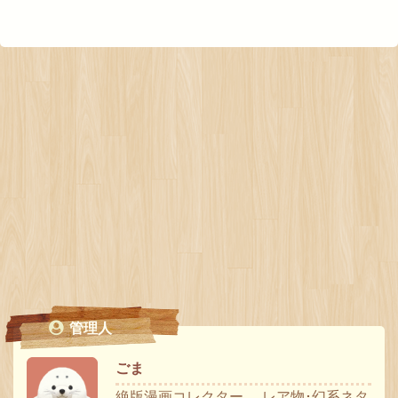
管理人
ごま
絶版漫画コレクター。 レア物･幻系ネタ