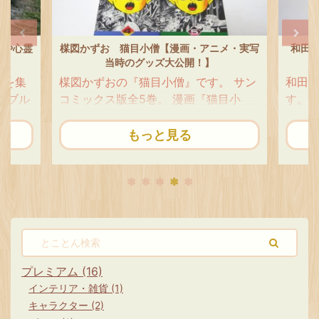
ルや心霊
楳図かずお 猫目小僧【漫画・アニメ・実写
和田慎
当時のグッズ大公開！】
墟を集
楳図かずおの『猫目小僧』です。 サン
和田
バブル
コミックス版全5巻。 漫画『猫目小
す。 
バブル
僧』は、やっぱりキングコミックス版
めコ
ま朽ち
が人気もレア度もダントツです。 ごま
れてい
もっと見る
いま
のはサンコミver.だけど、全初版＆ス
と花
心霊ス
リップ（売上カード）付なの。 ごまう
いる
も目立
ふっ 猫目小僧 楳図かずお 全３巻セッ
モノ
た芸術
トすべて初カバー付 少年画報社
きや
も見ど
KINNGUCOMICS キングコミックス
沙』
マニア
Amazon スポンサーリンク 漫画 『猫
ス版
編
目小僧』 猫目小僧 あらすじ 猫目小僧
な気が
レス
は妖怪の世界で300年に一度しか生ま
GET
プレミアム (16)
zon
れない猫又の子供として誕生しまし
み、
インテリア・雑貨 (1)
...
た。 猫又の父親と ...
れて
キャラクター (2)