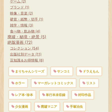
ません
ゲーム (2)
ブランド (1)
映像・音楽 (2)
硬貨・紙幣・切手 (1)
雑学・情報 (3)
食べ物・飲み物 (4)
廃墟・秘境・絶景 (5)
絶版漫画 (72)
コレクション (54)
出版社別データ (11)
豆知識＆お得情報 (8)
まりちゃんシリーズ
サンコミ
ドラえもん
ホラー
マーガレットコミックス
リスト
レア本･珍本
単行本未収録
封印作品
少女漫画
廃墟マニア
手塚治虫