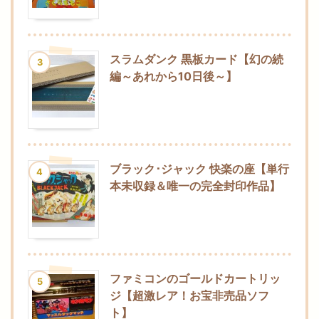
スラムダンク 黒板カード【幻の続
3
編～あれから10日後～】
ブラック･ジャック 快楽の座【単行
4
本未収録＆唯一の完全封印作品】
ファミコンのゴールドカートリッ
5
ジ【超激レア！お宝非売品ソフ
ト】