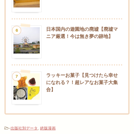
日本国内の遊園地の廃墟【廃墟マ
6
ニア厳選！今は無き夢の跡地】
ラッキーお菓子【見つけたら幸せ
7
になれる？！超レアなお菓子大集
合】
-
出版社別データ
,
絶版漫画