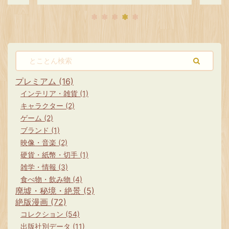
心霊ス
リップ（売上カード）付なの。 ごまう
いる
も目立
ふっ 猫目小僧 楳図かずお 全３巻セッ
モノ
た芸術
トすべて初カバー付 少年画報社
きや
も見ど
KINNGUCOMICS キングコミックス
沙』
マニア
Amazon スポンサーリンク 漫画 『猫
ス版
編
目小僧』 猫目小僧 あらすじ 猫目小僧
な気が
レス
は妖怪の世界で300年に一度しか生ま
GET
プレミアム (16)
zon
れない猫又の子供として誕生しまし
み、
インテリア・雑貨 (1)
...
た。 猫又の父親と ...
れて
キャラクター (2)
ません
ゲーム (2)
ブランド (1)
映像・音楽 (2)
硬貨・紙幣・切手 (1)
雑学・情報 (3)
食べ物・飲み物 (4)
廃墟・秘境・絶景 (5)
絶版漫画 (72)
コレクション (54)
出版社別データ (11)