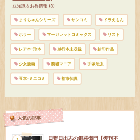
豆知識＆お得情報 (8)
まりちゃんシリーズ
サンコミ
ドラえもん
ホラー
マーガレットコミックス
リスト
レア本･珍本
単行本未収録
封印作品
少女漫画
廃墟マニア
手塚治虫
豆本･ミニコミ
都市伝説
人気の記事
日野日出志の銅羅衛門【復刊不
1