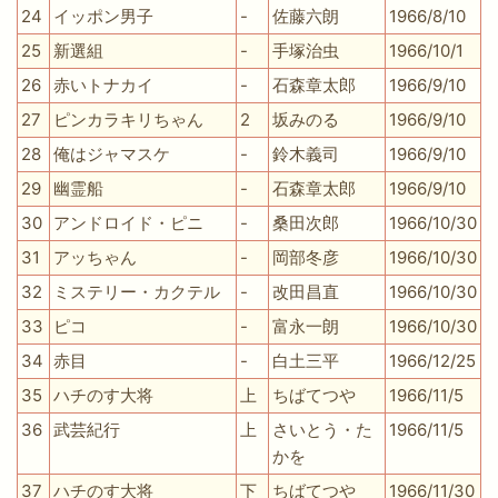
24
イッポン男子
-
佐藤六朗
1966/8/10
25
新選組
-
手塚治虫
1966/10/1
26
赤いトナカイ
-
石森章太郎
1966/9/10
27
ピンカラキリちゃん
2
坂みのる
1966/9/10
28
俺はジャマスケ
-
鈴木義司
1966/9/10
29
幽霊船
-
石森章太郎
1966/9/10
30
アンドロイド・ピニ
-
桑田次郎
1966/10/30
31
アッちゃん
-
岡部冬彦
1966/10/30
32
ミステリー・カクテル
-
改田昌直
1966/10/30
33
ピコ
-
富永一朗
1966/10/30
34
赤目
-
白土三平
1966/12/25
35
ハチのす大将
上
ちばてつや
1966/11/5
36
武芸紀行
上
さいとう・た
1966/11/5
かを
37
ハチのす大将
下
ちばてつや
1966/11/30