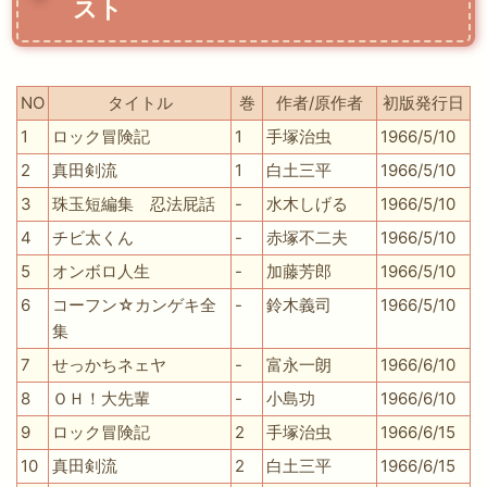
スト
NO
タイトル
巻
作者/原作者
初版発行日
1
ロック冒険記
1
手塚治虫
1966/5/10
2
真田剣流
1
白土三平
1966/5/10
3
珠玉短編集 忍法屁話
-
水木しげる
1966/5/10
4
チビ太くん
-
赤塚不二夫
1966/5/10
5
オンボロ人生
-
加藤芳郎
1966/5/10
6
コーフン☆カンゲキ全
-
鈴木義司
1966/5/10
集
7
せっかちネェヤ
-
富永一朗
1966/6/10
8
ＯＨ！大先輩
-
小島功
1966/6/10
9
ロック冒険記
2
手塚治虫
1966/6/15
10
真田剣流
2
白土三平
1966/6/15