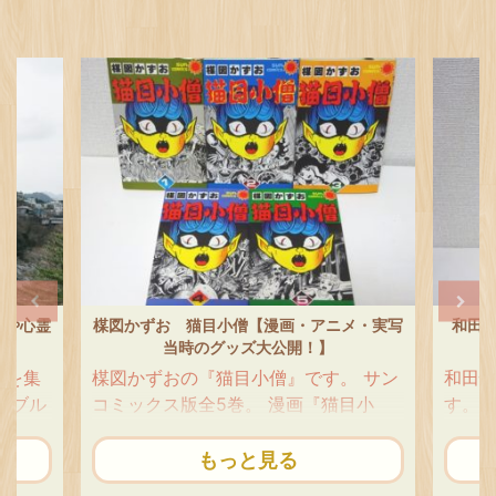
ルや心霊
楳図かずお 猫目小僧【漫画・アニメ・実写
和田慎
当時のグッズ大公開！】
墟を集
楳図かずおの『猫目小僧』です。 サン
和田
バブル
コミックス版全5巻。 漫画『猫目小
す。 
バブル
僧』は、やっぱりキングコミックス版
めコ
ま朽ち
が人気もレア度もダントツです。 ごま
れてい
もっと見る
いま
のはサンコミver.だけど、全初版＆ス
と花