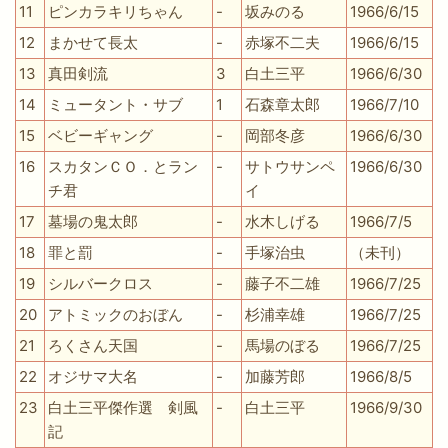
11
ピンカラキリちゃん
-
坂みのる
1966/6/15
12
まかせて長太
-
赤塚不二夫
1966/6/15
13
真田剣流
3
白土三平
1966/6/30
14
ミュータント・サブ
1
石森章太郎
1966/7/10
15
ベビーギャング
-
岡部冬彦
1966/6/30
16
スカタンＣＯ．とラン
-
サトウサンペ
1966/6/30
チ君
イ
17
墓場の鬼太郎
-
水木しげる
1966/7/5
18
罪と罰
-
手塚治虫
（未刊）
19
シルバークロス
-
藤子不二雄
1966/7/25
20
アトミックのおぼん
-
杉浦幸雄
1966/7/25
21
ろくさん天国
-
馬場のぼる
1966/7/25
22
オジサマ大名
-
加藤芳郎
1966/8/5
23
白土三平傑作選 剣風
-
白土三平
1966/9/30
記