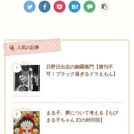
人気の記事
日野日出志の銅羅衛門【復刊不
1
可！ブラック過ぎるドラえもん】
まる子、夢について考える【ちび
2
まる子ちゃん 幻の封印回】