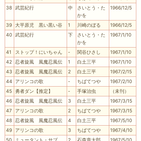
38
武芸紀行
中
さいとう・た
1966/12/5
かを
39
大平原児 黒い黒い谷
1
川崎のぼる
1966/12/5
40
武芸紀行
下
さいとう・た
1967/1/10
かを
41
ストップ！にいちゃん
-
関谷ひさし
1967/1/10
42
忍者旋風 風魔忍風伝
1
白土三平
1967/1/10
43
忍者旋風 風魔忍風伝
2
白土三平
1967/2/15
44
アリンコの歌
-
ちばてつや
1967/2/10
45
勇者ダン【推定】
-
手塚治虫
（未刊）
46
忍者旋風 風魔忍風伝
3
白土三平
1967/3/15
47
アリンコの歌
2
ちばてつや
1967/3/15
48
忍者旋風 風魔忍風伝
4
白土三平
1967/5/10
49
アリンコの歌
3
ちばてつや
1967/4/10
50
ミュータント・サブ
2
石森章太郎
1967/5/10