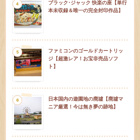
ブラック･ジャック 快楽の座【単行
4
本未収録＆唯一の完全封印作品】
ファミコンのゴールドカートリッ
5
ジ【超激レア！お宝非売品ソフ
ト】
日本国内の遊園地の廃墟【廃墟マ
6
ニア厳選！今は無き夢の跡地】