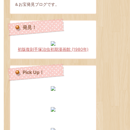
＆お宝発見ブログです。
発見！
初版復刻手塚治虫初期漫画館 (1980年)
Pick Up！