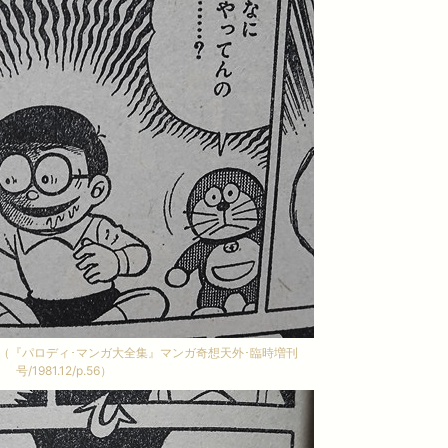
亜里沙【少女版 モン
イルミナティカード【予言か？シナリオ
！壮絶な復讐劇】
か？！比較画像満載で徹底検証】陰謀渦巻
謎のカード
亜里沙』です。 マーガ
とゆめコミックスの両レ
都市伝説やオカルトが好きな方なら一度は耳に
いるタイトルのひとつで
したことがあるのではないでしょうか？ 「イ
（『パロディ･マンガ大全集』マンガ奇想天外･臨時増刊
レーベルから刊行されて
ミナティカード」という名と、このカードにま
と見る
もっと見る
号/1981.12/p.56）
花ゆめ版の方がモノが少
つわる不可解な現象を。 世界中で注目を集め
アが付きやすいのです
いる奇妙なカードゲーム・イルミナティカード
沙』についてはマーガレ
は、予言書とも言われていて、日本でも度々予
があまり見かけずレアな
言内容が話題になっています。 一部ではあま