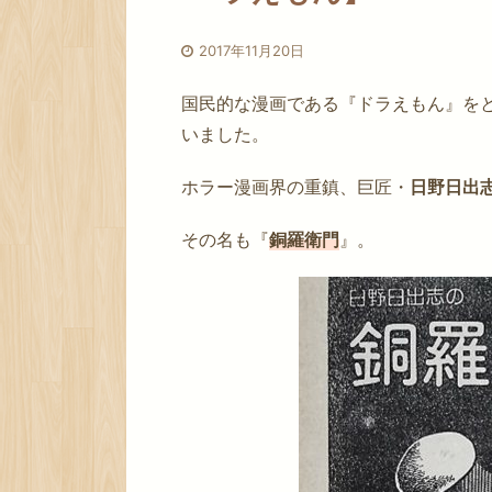
2017年11月20日
国民的な漫画である『ドラえもん』を
いました。
ホラー漫画界の重鎮、巨匠・
日野日出
その名も『
銅羅衛門
』。