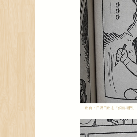
和田慎二 銀色の髪の
テ・クリスト伯
和田慎二の『銀色の髪の
レットコミックスと花
ーベルから刊行されて
出典：日野日出志「銅羅衛門」
す。 MCと花ゆめの両
もっ
いるタイトルは、大体
なく珍しいのでプレミ
が、『銀色の髪の亜里
ットコミックス版の方