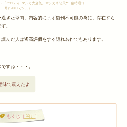
（『パロディ･マンガ大全集』マンガ奇想天外･臨時増刊
号/1981.12/p.55）
ー過ぎた挙句、内容的にまず復刊不可能の為に、存在すら
です。
、読んだ人は皆高評価をする隠れ名作でもあります。
念ですね・・・。
意味で震えたよ
もくじ
[
開く
]