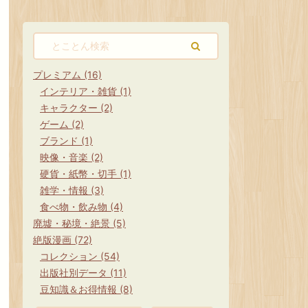
出していたにも関わらず寸前で未発売になって
ア選りすぐり 廃
しまった幻のテトリスが存在しました。 知る人
栗原亨 イースト
ぞ知る、複雑な事情により市場に流通すること
ックス Amazo
のなかった「メガドライブ版テト ...
観 ...
プレミアム (16)
インテリア・雑貨 (1)
キャラクター (2)
ゲーム (2)
ブランド (1)
映像・音楽 (2)
硬貨・紙幣・切手 (1)
雑学・情報 (3)
食べ物・飲み物 (4)
廃墟・秘境・絶景 (5)
絶版漫画 (72)
コレクション (54)
出版社別データ (11)
豆知識＆お得情報 (8)