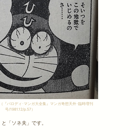
まビニカバ付初版GET！
にも同じことが起こるので、これは予言ではな
ス版のみ、デビュー作の
くシナリオで、世界はそのシナリオ通りに動い
ていて、花ゆめ版には収
ているのだという陰謀論まで浮上しています。
 ...
一体イルミナティカードって何？！予言の内
容とは？そのイルミナティカー ...
（『パロディ･マンガ大全集』マンガ奇想天外･臨時増刊
号/1981.12/p.57）
」と「ソネ夫」です。