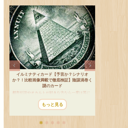
テトリス事件【セガVS任天堂～幻のメガド
ホテル・旅館
く
ライブ版テトリス～】
落ちゲーの元祖・テトリスは落ち物パズルの王
ホテルや旅館
道でみんなが知ってる定番ゲームです。 シンプ
した。 多くの
ルながら多くの人を魅了する中毒性があり、誰
迎え、その後
ル
もが一度はプレイしたことがあるのではないで
のまま朽ちて
もっと見る
しょうか？ 古くはアーケード版、一躍有名にな
す。 建物の規
て
ったゲームボーイ版では大ヒットになりまし
して知られる廃
た。 日本中でテトリスブームが巻き起こって
た壁に描かれ
いた最中、実は、商品も完成し発売の広告まで
ートも見どころ
り