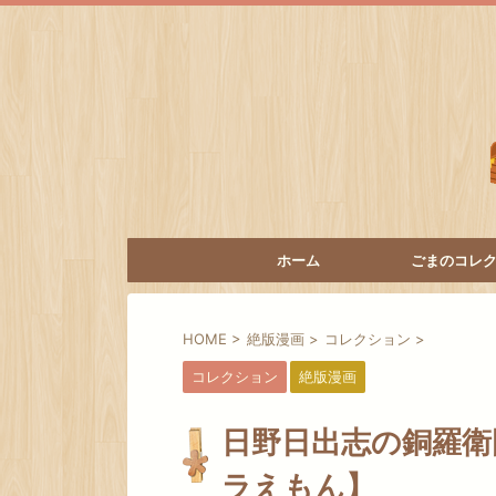
ホーム
ごまのコレ
HOME
>
絶版漫画
>
コレクション
>
コレクション
絶版漫画
日野日出志の銅羅衛
ラえもん】