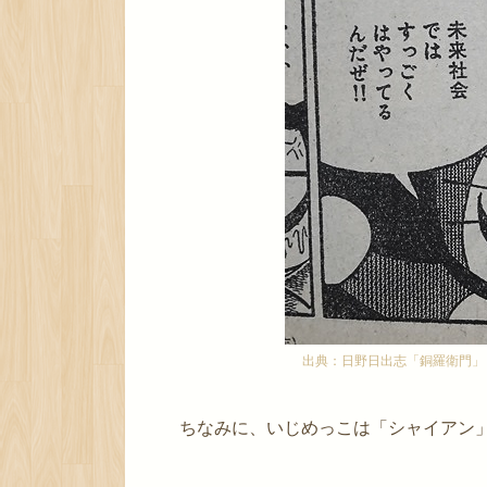
ような気がします。 ご
マーガレットコミック
『パパ！』が収録され
録されていません。 作者の
出典：日野日出志「銅羅衛門」
ちなみに、いじめっこは「シャイアン