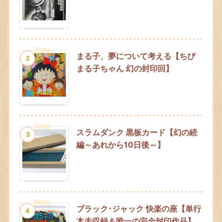
まる子、夢について考える【ちび
2
まる子ちゃん 幻の封印回】
スラムダンク 黒板カード【幻の続
3
編～あれから10日後～】
ブラック･ジャック 快楽の座【単行
4
本未収録＆唯一の完全封印作品】