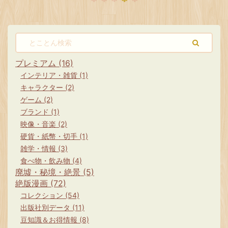
も目立
ふっ 猫目小僧 楳図かずお 全３巻セッ
モノ
た芸術
トすべて初カバー付 少年画報社
きや
も見ど
KINNGUCOMICS キングコミックス
沙』
マニア
Amazon スポンサーリンク 漫画 『猫
ス版
編
目小僧』 猫目小僧 あらすじ 猫目小僧
な気が
レス
は妖怪の世界で300年に一度しか生ま
GET
プレミアム (16)
zon
れない猫又の子供として誕生しまし
み、
インテリア・雑貨 (1)
...
た。 猫又の父親と ...
れて
キャラクター (2)
ません
ゲーム (2)
ブランド (1)
映像・音楽 (2)
硬貨・紙幣・切手 (1)
雑学・情報 (3)
食べ物・飲み物 (4)
廃墟・秘境・絶景 (5)
絶版漫画 (72)
コレクション (54)
出版社別データ (11)
豆知識＆お得情報 (8)