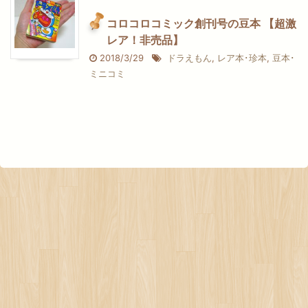
コロコロコミック創刊号の豆本 【超激
レア！非売品】
2018/3/29
ドラえもん
,
レア本･珍本
,
豆本･
ミニコミ