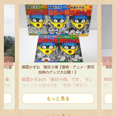
ルや心霊
楳図かずお 猫目小僧【漫画・アニメ・実写
和田慎
当時のグッズ大公開！】
墟を集
楳図かずおの『猫目小僧』です。 サン
和田
バブル
コミックス版全5巻。 漫画『猫目小
す。 
バブル
僧』は、やっぱりキングコミックス版
めコ
ま朽ち
が人気もレア度もダントツです。 ごま
れてい
もっと見る
いま
のはサンコミver.だけど、全初版＆ス
と花
心霊ス
リップ（売上カード）付なの。 ごまう
いる